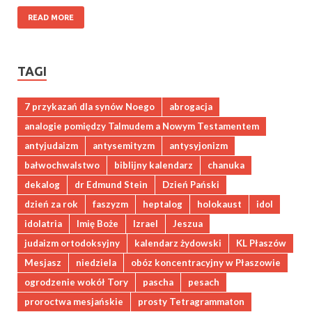
READ MORE
TAGI
7 przykazań dla synów Noego
abrogacja
analogie pomiędzy Talmudem a Nowym Testamentem
antyjudaizm
antysemityzm
antysyjonizm
bałwochwalstwo
biblijny kalendarz
chanuka
dekalog
dr Edmund Stein
Dzień Pański
dzień za rok
faszyzm
heptalog
holokaust
idol
idolatria
Imię Boże
Izrael
Jeszua
judaizm ortodoksyjny
kalendarz żydowski
KL Płaszów
Mesjasz
niedziela
obóz koncentracyjny w Płaszowie
ogrodzenie wokół Tory
pascha
pesach
proroctwa mesjańskie
prosty Tetragrammaton