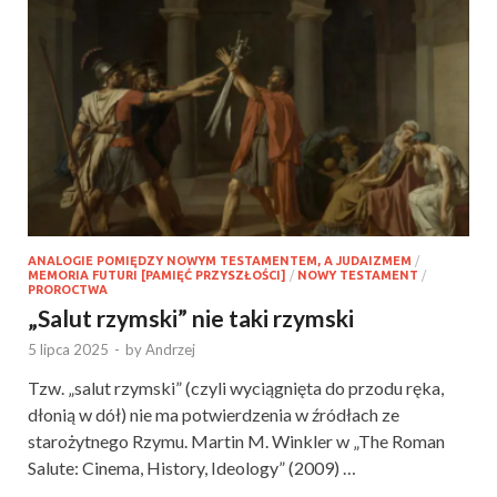
ANALOGIE POMIĘDZY NOWYM TESTAMENTEM, A JUDAIZMEM
/
MEMORIA FUTURI [PAMIĘĆ PRZYSZŁOŚCI]
/
NOWY TESTAMENT
/
PROROCTWA
„Salut rzymski” nie taki rzymski
5 lipca 2025
-
by
Andrzej
Tzw. „salut rzymski” (czyli wyciągnięta do przodu ręka,
dłonią w dół) nie ma potwierdzenia w źródłach ze
starożytnego Rzymu. Martin M. Winkler w „The Roman
Salute: Cinema, History, Ideology” (2009) …