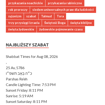
przykazania noachickie
przykazania rabiniczne
rok proroczy
siedem uniwersalnych praw dla ludzkości
syjonizm
szabat
Talmud
Tora
trzy przysięgi Izraela
Świętość Boga
święta biblijne
święta żydowskie
żydowskie pojmowanie czasu
NAJBLIŻSZY SZABAT
Shabbat Times for Aug 08, 2026
,
25 Av, 5786
כ״ה בְּאָב תשפ״ו
Parshas Re’eh
Candle Lighting Time:
7:53 PM
Sunset Friday:
8:11 PM
Sunrise:
5:19 AM
Sunset Saturday:
8:11 PM