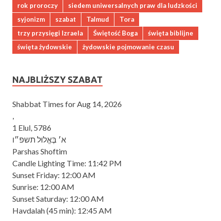
rok proroczy
siedem uniwersalnych praw dla ludzkości
syjonizm
szabat
Talmud
Tora
trzy przysięgi Izraela
Świętość Boga
święta biblijne
święta żydowskie
żydowskie pojmowanie czasu
NAJBLIŻSZY SZABAT
Shabbat Times for Aug 14, 2026
,
1 Elul, 5786
א׳ בֶּאֱלוּל תשפ״ו
Parshas Shoftim
Candle Lighting Time:
11:42 PM
Sunset Friday:
12:00 AM
Sunrise:
12:00 AM
Sunset Saturday:
12:00 AM
Havdalah
(45 min): 12:45 AM