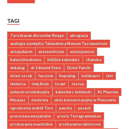
TAGI
7 przykazań dla synów Noego
abrogacja
analogie pomiędzy Talmudem a Nowym Testamentem
antyjudaizm
antysemityzm
antysyjonizm
bałwochwalstwo
biblijny kalendarz
chanuka
dekalog
dr Edmund Stein
Dzień Pański
dzień za rok
faszyzm
heptalog
holokaust
idol
idolatria
Imię Boże
Izrael
Jeszua
judaizm ortodoksyjny
kalendarz żydowski
KL Płaszów
Mesjasz
niedziela
obóz koncentracyjny w Płaszowie
ogrodzenie wokół Tory
pascha
pesach
proroctwa mesjańskie
prosty Tetragrammaton
przykazania noachickie
przykazania rabiniczne