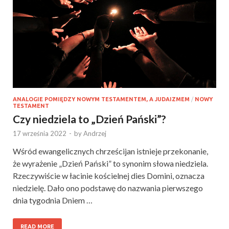
ANALOGIE POMIĘDZY NOWYM TESTAMENTEM, A JUDAIZMEM
/
NOWY
TESTAMENT
Czy niedziela to „Dzień Pański”?
17 września 2022
-
by
Andrzej
Wśród ewangelicznych chrześcijan istnieje przekonanie,
że wyrażenie „Dzień Pański” to synonim słowa niedziela.
Rzeczywiście w łacinie kościelnej dies Domini, oznacza
niedzielę. Dało ono podstawę do nazwania pierwszego
dnia tygodnia Dniem …
READ MORE