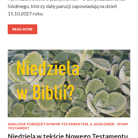
Siódmego, którzy datę paruzji zapowiadają na dzień
15.10.2027 roku.
READ MORE
ANALOGIE POMIĘDZY NOWYM TESTAMENTEM, A JUDAIZMEM
/
NOWY
TESTAMENT
Niedziela w tekście Nowego Testamentu