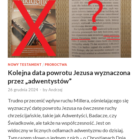
NOWY TESTAMENT
/
PROROCTWA
Kolejna data powrotu Jezusa wyznaczona
przez „adwentystów”
26 grudnia 2024
-
by
Andrzej
Trudno przecenić wpływ ruchu Millera, ośmielającego się
wyznaczyć datę powrotu Jezusa na ówczesne ruchy
chrześcijańskie, takie jak Adwentyści, Badacze, czy
Świadkowie, ale także na współczesność. Jest on
widoczny w licznych odłamach adwentyzmu do dzisiaj.
Tym razem słowo o jednym z nich – o Chrystianach Dnia