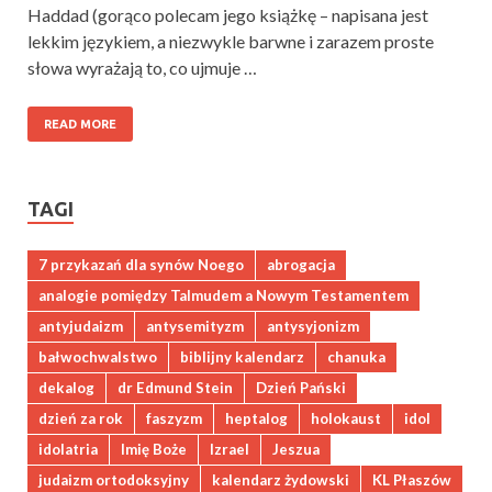
Haddad (gorąco polecam jego książkę – napisana jest
lekkim językiem, a niezwykle barwne i zarazem proste
słowa wyrażają to, co ujmuje …
READ MORE
TAGI
7 przykazań dla synów Noego
abrogacja
analogie pomiędzy Talmudem a Nowym Testamentem
antyjudaizm
antysemityzm
antysyjonizm
bałwochwalstwo
biblijny kalendarz
chanuka
dekalog
dr Edmund Stein
Dzień Pański
dzień za rok
faszyzm
heptalog
holokaust
idol
idolatria
Imię Boże
Izrael
Jeszua
judaizm ortodoksyjny
kalendarz żydowski
KL Płaszów