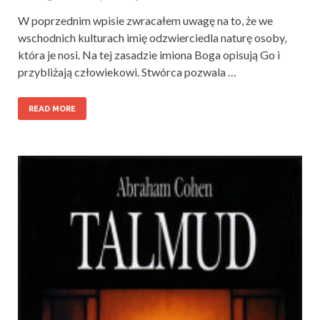
W poprzednim wpisie zwracałem uwagę na to, że we
wschodnich kulturach imię odzwierciedla naturę osoby,
która je nosi. Na tej zasadzie imiona Boga opisują Go i
przybliżają człowiekowi. Stwórca pozwala …
READ MORE