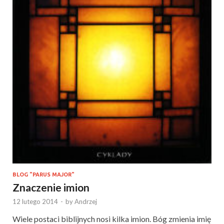
BLOG "PARUS MAJOR"
Znaczenie imion
12 lutego 2014
-
by
Andrzej
Wiele postaci biblijnych nosi kilka imion. Bóg zmienia imię