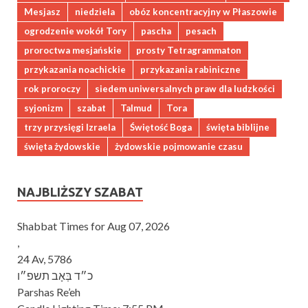
Mesjasz
niedziela
obóz koncentracyjny w Płaszowie
ogrodzenie wokół Tory
pascha
pesach
proroctwa mesjańskie
prosty Tetragrammaton
przykazania noachickie
przykazania rabiniczne
rok proroczy
siedem uniwersalnych praw dla ludzkości
syjonizm
szabat
Talmud
Tora
trzy przysięgi Izraela
Świętość Boga
święta biblijne
święta żydowskie
żydowskie pojmowanie czasu
NAJBLIŻSZY SZABAT
Shabbat Times for Aug 07, 2026
,
24 Av, 5786
כ״ד בְּאָב תשפ״ו
Parshas Re’eh