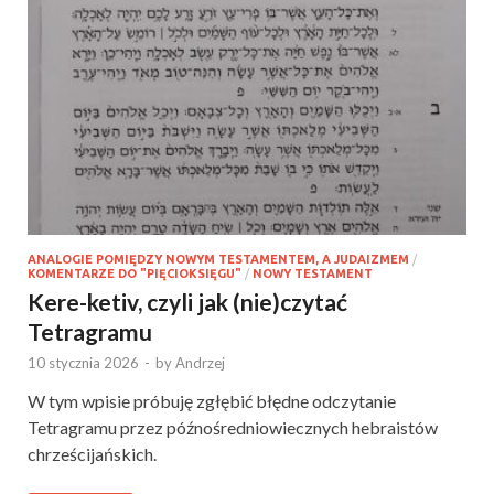
ANALOGIE POMIĘDZY NOWYM TESTAMENTEM, A JUDAIZMEM
/
KOMENTARZE DO "PIĘCIOKSIĘGU"
/
NOWY TESTAMENT
Kere-ketiv, czyli jak (nie)czytać
Tetragramu
10 stycznia 2026
-
by
Andrzej
W tym wpisie próbuję zgłębić błędne odczytanie
Tetragramu przez późnośredniowiecznych hebraistów
chrześcijańskich.