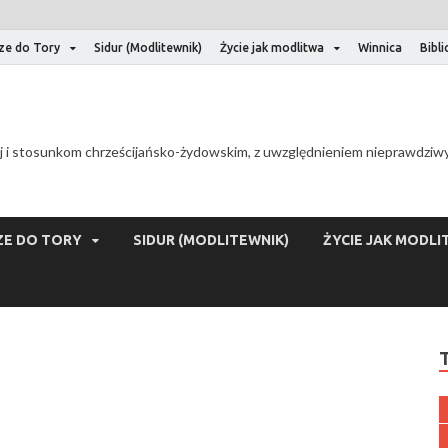
ze do Tory
Sidur (Modlitewnik)
Życie jak modlitwa
Winnica
Bibl
 i stosunkom chrześcijańsko-żydowskim, z uwzględnieniem nieprawdziwyc
E DO TORY
SIDUR (MODLITEWNIK)
ŻYCIE JAK MODLI