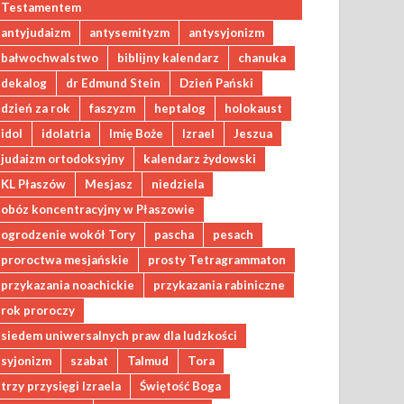
Testamentem
antyjudaizm
antysemityzm
antysyjonizm
bałwochwalstwo
biblijny kalendarz
chanuka
dekalog
dr Edmund Stein
Dzień Pański
dzień za rok
faszyzm
heptalog
holokaust
idol
idolatria
Imię Boże
Izrael
Jeszua
judaizm ortodoksyjny
kalendarz żydowski
KL Płaszów
Mesjasz
niedziela
obóz koncentracyjny w Płaszowie
ogrodzenie wokół Tory
pascha
pesach
proroctwa mesjańskie
prosty Tetragrammaton
przykazania noachickie
przykazania rabiniczne
rok proroczy
siedem uniwersalnych praw dla ludzkości
syjonizm
szabat
Talmud
Tora
trzy przysięgi Izraela
Świętość Boga