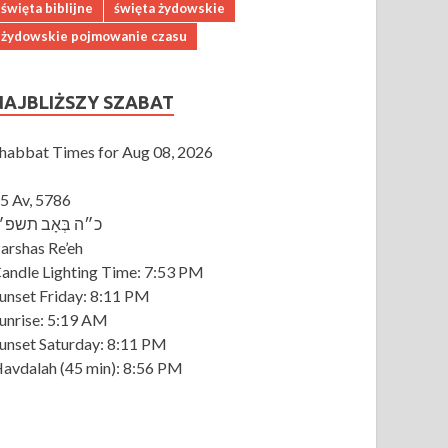
święta biblijne
święta żydowskie
żydowskie pojmowanie czasu
NAJBLIŻSZY SZABAT
habbat Times for Aug 08, 2026
5 Av, 5786
כ״ה בְּאָב תשפ״
arshas Re’eh
andle Lighting Time:
7:53 PM
unset Friday:
8:11 PM
unrise:
5:19 AM
unset Saturday:
8:11 PM
avdalah
(45 min): 8:56 PM