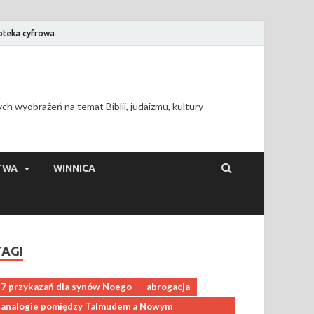
ioteka cyfrowa
h wyobrażeń na temat Biblii, judaizmu, kultury
TWA
WINNICA
TAGI
7 przykazań dla synów Noego
abrogacja
analogie pomiędzy Talmudem a Nowym