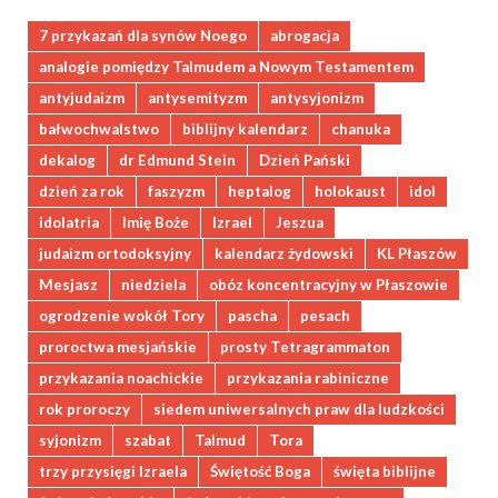
7 przykazań dla synów Noego
abrogacja
analogie pomiędzy Talmudem a Nowym Testamentem
antyjudaizm
antysemityzm
antysyjonizm
bałwochwalstwo
biblijny kalendarz
chanuka
dekalog
dr Edmund Stein
Dzień Pański
dzień za rok
faszyzm
heptalog
holokaust
idol
idolatria
Imię Boże
Izrael
Jeszua
judaizm ortodoksyjny
kalendarz żydowski
KL Płaszów
Mesjasz
niedziela
obóz koncentracyjny w Płaszowie
ogrodzenie wokół Tory
pascha
pesach
proroctwa mesjańskie
prosty Tetragrammaton
przykazania noachickie
przykazania rabiniczne
rok proroczy
siedem uniwersalnych praw dla ludzkości
syjonizm
szabat
Talmud
Tora
trzy przysięgi Izraela
Świętość Boga
święta biblijne