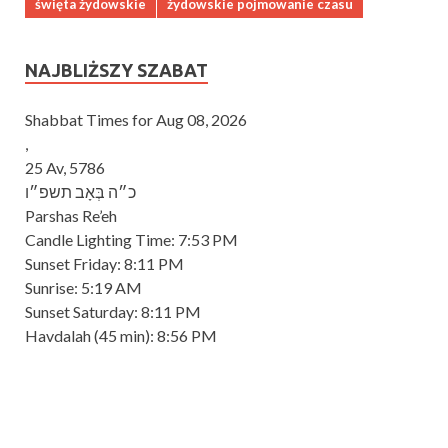
święta żydowskie
żydowskie pojmowanie czasu
NAJBLIŻSZY SZABAT
Shabbat Times for Aug 08, 2026
,
25 Av, 5786
כ״ה בְּאָב תשפ״ו
Parshas Re’eh
Candle Lighting Time:
7:53 PM
Sunset Friday:
8:11 PM
Sunrise:
5:19 AM
Sunset Saturday:
8:11 PM
Havdalah
(45 min): 8:56 PM