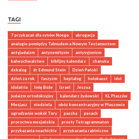
TAGI
7 przykazań dla synów Noego
abrogacja
analogie pomiędzy Talmudem a Nowym Testamentem
antyjudaizm
antysemityzm
antysyjonizm
bałwochwalstwo
biblijny kalendarz
chanuka
dekalog
dr Edmund Stein
Dzień Pański
dzień za rok
faszyzm
heptalog
holokaust
idol
idolatria
Imię Boże
Izrael
Jeszua
judaizm ortodoksyjny
kalendarz żydowski
KL Płaszów
Mesjasz
niedziela
obóz koncentracyjny w Płaszowie
ogrodzenie wokół Tory
pascha
pesach
proroctwa mesjańskie
prosty Tetragrammaton
przykazania noachickie
przykazania rabiniczne