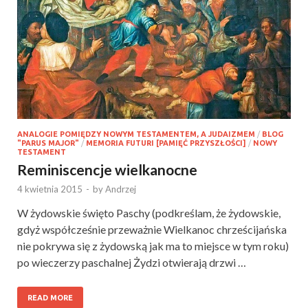
ANALOGIE POMIĘDZY NOWYM TESTAMENTEM, A JUDAIZMEM
/
BLOG
"PARUS MAJOR"
/
MEMORIA FUTURI [PAMIĘĆ PRZYSZŁOŚCI]
/
NOWY
TESTAMENT
Reminiscencje wielkanocne
4 kwietnia 2015
-
by
Andrzej
W żydowskie święto Paschy (podkreślam, że żydowskie,
gdyż współcześnie przeważnie Wielkanoc chrześcijańska
nie pokrywa się z żydowską jak ma to miejsce w tym roku)
po wieczerzy paschalnej Żydzi otwierają drzwi …
READ MORE