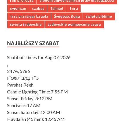
rok proroczy
siedem uniwersalnych praw dla ludzkości
syjonizm
szabat
Talmud
Tora
trzy przysięgi Izraela
Świętość Boga
święta biblijne
święta żydowskie
żydowskie pojmowanie czasu
NAJBLIŻSZY SZABAT
Shabbat Times for Aug 07, 2026
,
24 Av, 5786
כ״ד בְּאָב תשפ״ו
Parshas Re’eh
Candle Lighting Time:
7:55 PM
Sunset Friday:
8:13 PM
Sunrise:
5:17 AM
Sunset Saturday:
12:00 AM
Havdalah
(45 min): 12:45 AM