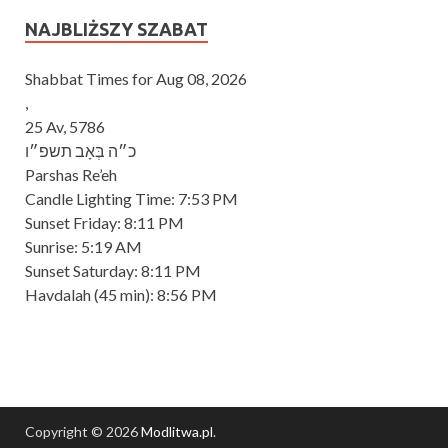
NAJBLIŻSZY SZABAT
Shabbat Times for Aug 08, 2026
,
25 Av, 5786
כ״ה בְּאָב תשפ״ו
Parshas Re’eh
Candle Lighting Time:
7:53 PM
Sunset Friday:
8:11 PM
Sunrise:
5:19 AM
Sunset Saturday:
8:11 PM
Havdalah
(45 min): 8:56 PM
Copyright © 2026
Modlitwa.pl
.