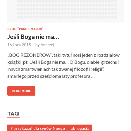
BLOG "PARUS MAJOR"
Jeśli Boga nie ma…
16 lipca 2015
-
by
Andrzej
„BÓG REZONERÓW”, taki tytuł nosi jeden z rozdziałów
książki, pt. „Jeśli Boga nie ma… O Bogu, diable, grzechu i
innych zmartwieniach tak zwanej filozofii religii”,
zmarłego przed sześcioma laty profesora …
READ MORE
TAGI
7 przykazań dla synów Noego
abrogacja