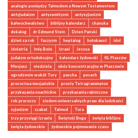
analogie pomiędzy Talmudem a Nowym Testamentem
antyjudaizm
antysemityzm
antysyjonizm
bałwochwalstwo
biblijny kalendarz
chanuka
dekalog
dr Edmund Stein
Dzień Pański
dzień za rok
faszyzm
heptalog
holokaust
idol
idolatria
Imię Boże
Izrael
Jeszua
judaizm ortodoksyjny
kalendarz żydowski
KL Płaszów
Mesjasz
niedziela
obóz koncentracyjny w Płaszowie
ogrodzenie wokół Tory
pascha
pesach
proroctwa mesjańskie
prosty Tetragrammaton
przykazania noachickie
przykazania rabiniczne
rok proroczy
siedem uniwersalnych praw dla ludzkości
syjonizm
szabat
Talmud
Tora
trzy przysięgi Izraela
Świętość Boga
święta biblijne
święta żydowskie
żydowskie pojmowanie czasu