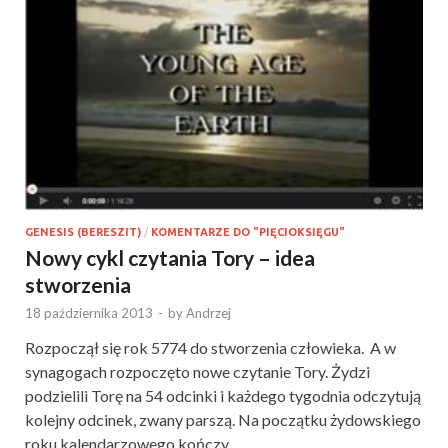
GENESIS (BERESZIT)
/
KOMENTARZE DO "PIĘCIOKSIĘGU"
Nowy cykl czytania Tory – idea
stworzenia
18 października 2013
-
by
Andrzej
Rozpoczął się rok 5774 do stworzenia człowieka. A w
synagogach rozpoczęto nowe czytanie Tory. Żydzi
podzielili Torę na 54 odcinki i każdego tygodnia odczytują
kolejny odcinek, zwany parszą. Na początku żydowskiego
roku kalendarzowego kończy …