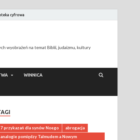
ioteka cyfrowa
h wyobrażeń na temat Biblii, judaizmu, kultury
TWA
WINNICA
TAGI
7 przykazań dla synów Noego
abrogacja
analogie pomiędzy Talmudem a Nowym