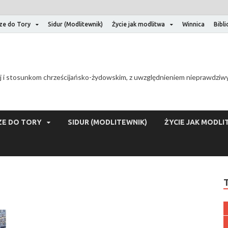
ze do Tory
Sidur (Modlitewnik)
Życie jak modlitwa
Winnica
Bibl
 i stosunkom chrześcijańsko-żydowskim, z uwzględnieniem nieprawdziwyc
E DO TORY
SIDUR (MODLITEWNIK)
ŻYCIE JAK MODLI