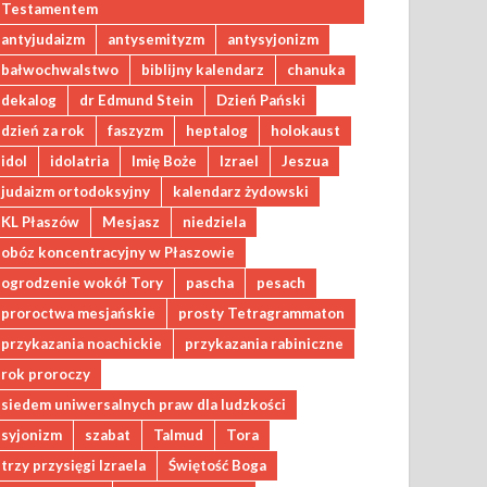
Testamentem
antyjudaizm
antysemityzm
antysyjonizm
bałwochwalstwo
biblijny kalendarz
chanuka
dekalog
dr Edmund Stein
Dzień Pański
dzień za rok
faszyzm
heptalog
holokaust
idol
idolatria
Imię Boże
Izrael
Jeszua
judaizm ortodoksyjny
kalendarz żydowski
KL Płaszów
Mesjasz
niedziela
obóz koncentracyjny w Płaszowie
ogrodzenie wokół Tory
pascha
pesach
proroctwa mesjańskie
prosty Tetragrammaton
przykazania noachickie
przykazania rabiniczne
rok proroczy
siedem uniwersalnych praw dla ludzkości
syjonizm
szabat
Talmud
Tora
trzy przysięgi Izraela
Świętość Boga