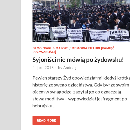
BLOG "PARUS MAJOR"
/
MEMORIA FUTURI [PAMIĘĆ
PRZYSZŁOŚCI]
Syjoniści nie mówią po żydowsku!
4 lipca 2015
-
by
Andrzej
Pewien starszy Żyd opowiedział mi kiedyś krótk
historię ze swego dzieciństwa. Gdy był ze swoim
ojcem w synagodze, zapytał go co oznaczają
słowa modlitwy – wypowiedział jej fragment po
hebrajsku …
READ MORE