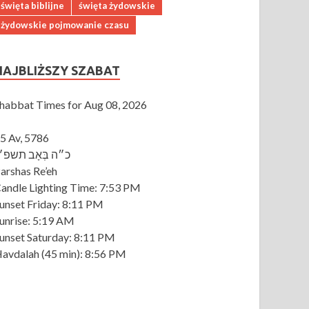
święta biblijne
święta żydowskie
żydowskie pojmowanie czasu
NAJBLIŻSZY SZABAT
habbat Times for Aug 08, 2026
5 Av, 5786
כ״ה בְּאָב תשפ״
arshas Re’eh
andle Lighting Time:
7:53 PM
unset Friday:
8:11 PM
unrise:
5:19 AM
unset Saturday:
8:11 PM
avdalah
(45 min): 8:56 PM