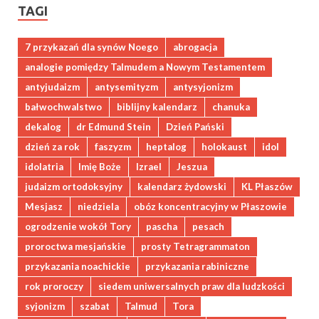
TAGI
7 przykazań dla synów Noego
abrogacja
analogie pomiędzy Talmudem a Nowym Testamentem
antyjudaizm
antysemityzm
antysyjonizm
bałwochwalstwo
biblijny kalendarz
chanuka
dekalog
dr Edmund Stein
Dzień Pański
dzień za rok
faszyzm
heptalog
holokaust
idol
idolatria
Imię Boże
Izrael
Jeszua
judaizm ortodoksyjny
kalendarz żydowski
KL Płaszów
Mesjasz
niedziela
obóz koncentracyjny w Płaszowie
ogrodzenie wokół Tory
pascha
pesach
proroctwa mesjańskie
prosty Tetragrammaton
przykazania noachickie
przykazania rabiniczne
rok proroczy
siedem uniwersalnych praw dla ludzkości
syjonizm
szabat
Talmud
Tora