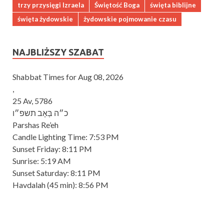
trzy przysięgi Izraela
Świętość Boga
święta biblijne
święta żydowskie
żydowskie pojmowanie czasu
NAJBLIŻSZY SZABAT
Shabbat Times for Aug 08, 2026
,
25 Av, 5786
כ״ה בְּאָב תשפ״ו
Parshas Re’eh
Candle Lighting Time:
7:53 PM
Sunset Friday:
8:11 PM
Sunrise:
5:19 AM
Sunset Saturday:
8:11 PM
Havdalah
(45 min): 8:56 PM