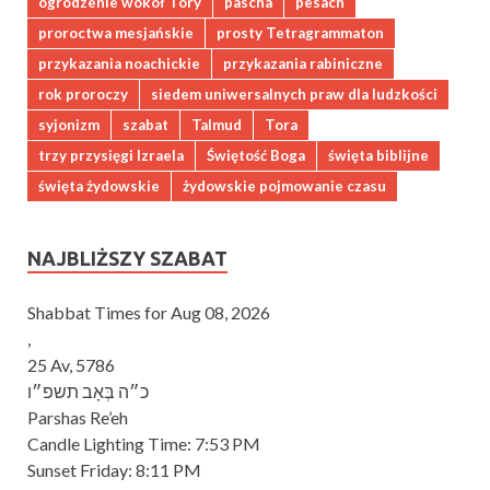
ogrodzenie wokół Tory
pascha
pesach
proroctwa mesjańskie
prosty Tetragrammaton
przykazania noachickie
przykazania rabiniczne
rok proroczy
siedem uniwersalnych praw dla ludzkości
syjonizm
szabat
Talmud
Tora
trzy przysięgi Izraela
Świętość Boga
święta biblijne
święta żydowskie
żydowskie pojmowanie czasu
NAJBLIŻSZY SZABAT
Shabbat Times for Aug 08, 2026
,
25 Av, 5786
כ״ה בְּאָב תשפ״ו
Parshas Re’eh
Candle Lighting Time:
7:53 PM
Sunset Friday:
8:11 PM