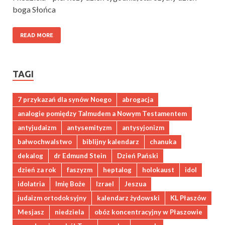
boga Słońca
READ MORE
TAGI
7 przykazań dla synów Noego
abrogacja
analogie pomiędzy Talmudem a Nowym Testamentem
antyjudaizm
antysemityzm
antysyjonizm
bałwochwalstwo
biblijny kalendarz
chanuka
dekalog
dr Edmund Stein
Dzień Pański
dzień za rok
faszyzm
heptalog
holokaust
idol
idolatria
Imię Boże
Izrael
Jeszua
judaizm ortodoksyjny
kalendarz żydowski
KL Płaszów
Mesjasz
niedziela
obóz koncentracyjny w Płaszowie