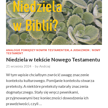
ANALOGIE POMIĘDZY NOWYM TESTAMENTEM, A JUDAIZMEM
/
NOWY
TESTAMENT
Niedziela w tekście Nowego Testamentu
21 września 2024
-
by
Andrzej
W tym wpisie chciałbym zwrócić uwagę znaczenie
kontekstu kulturowego. Pomijanie kontekstu stwarza
preteksty. A niektóre preteksty nabrały znaczenia
dogmatycznego. Stały się wręcz pewnikami,
przyjmowanymi bez konieczności dowodzenia ich
prawdziwości, czyli …