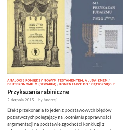
ANALOGIE POMIĘDZY NOWYM TESTAMENTEM, A JUDAIZMEM
/
DEUTERONOMIUM (DEWARIM)
/
KOMENTARZE DO "PIĘCIOKSIĘGU"
Przykazania rabiniczne
2 sierpnia 2015
-
by
Andrzej
Efekt przekonania to jeden z podstawowych błędów
poznawczych polegający na „ocenianiu poprawności
argumentacji na podstawie zgodności konkluzji z