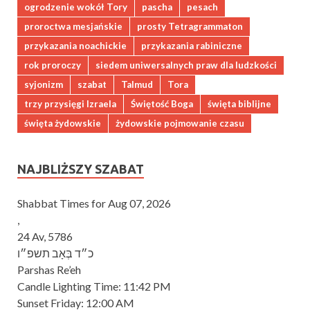
ogrodzenie wokół Tory
pascha
pesach
proroctwa mesjańskie
prosty Tetragrammaton
przykazania noachickie
przykazania rabiniczne
rok proroczy
siedem uniwersalnych praw dla ludzkości
syjonizm
szabat
Talmud
Tora
trzy przysięgi Izraela
Świętość Boga
święta biblijne
święta żydowskie
żydowskie pojmowanie czasu
NAJBLIŻSZY SZABAT
Shabbat Times for Aug 07, 2026
,
24 Av, 5786
כ״ד בְּאָב תשפ״ו
Parshas Re’eh
Candle Lighting Time:
11:42 PM
Sunset Friday:
12:00 AM