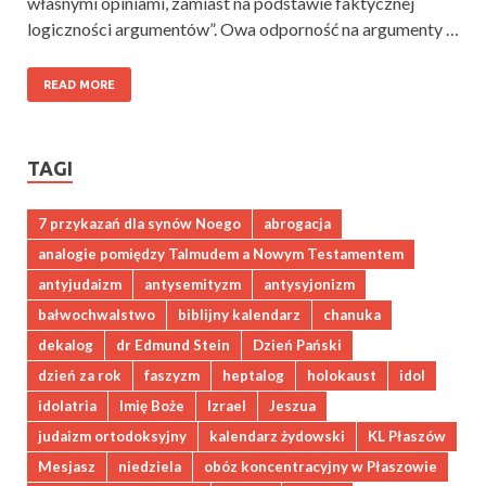
własnymi opiniami, zamiast na podstawie faktycznej
logiczności argumentów”. Owa odporność na argumenty …
READ MORE
TAGI
7 przykazań dla synów Noego
abrogacja
analogie pomiędzy Talmudem a Nowym Testamentem
antyjudaizm
antysemityzm
antysyjonizm
bałwochwalstwo
biblijny kalendarz
chanuka
dekalog
dr Edmund Stein
Dzień Pański
dzień za rok
faszyzm
heptalog
holokaust
idol
idolatria
Imię Boże
Izrael
Jeszua
judaizm ortodoksyjny
kalendarz żydowski
KL Płaszów
Mesjasz
niedziela
obóz koncentracyjny w Płaszowie