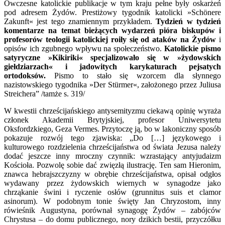
Ówczesne katolickie publikacje w tym kraju pełne były oskarżeń
pod adresem Żydów. Prestiżowy tygodnik katolicki »Schönere
Zakunft« jest tego znamiennym przykładem.
Tydzień w tydzień
komentarze na temat bieżących wydarzeń pióra biskupów i
profesorów teologii katolickiej roiły się od ataków na Żydów
i
opisów ich zgubnego wpływu na społeczeństwo.
Katolickie pismo
satyryczne »Kikiriki« specjalizowało się w »żydowskich
giełdziarzach« i jadowitych karykaturach pejsatych
ortodoksów.
Pismo to stało się wzorcem dla słynnego
nazistowskiego tygodnika »Der Stürmer«, założonego przez Juliusa
Streichera” /tamże s. 319/
W kwestii chrześcijańskiego antysemityzmu ciekawą opinię wyraża
członek Akademii Brytyjskiej, profesor Uniwersytetu
Oksfordzkiego, Geza Vermes. Przytoczę ją, bo w lakoniczny sposób
pokazuje rozwój tego zjawiska: „Do […] językowego i
kulturowego rozdzielenia chrześcijaństwa od świata Jezusa należy
dodać jeszcze inny mroczny czynnik: wzrastający antyjudaizm
Kościoła. Pozwolę sobie dać zwięzłą ilustrację. Ten sam Hieronim,
znawca hebrajszczyzny w obrębie chrześcijaństwa, opisał odgłos
wydawany przez żydowskich wiernych w synagodze jako
chrząkanie świni i ryczenie osłów (grunnitus suis et clamor
asinorum). W podobnym tonie święty Jan Chryzostom, inny
rówieśnik Augustyna, porównał synagogę Żydów – zabójców
Chrystusa – do domu publicznego, nory dzikich bestii, przyczółku