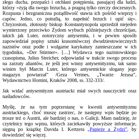
złego ducha, przepaści i otchłani potępienia, pasującej dla ludzi,
którzy »żyją dla swego brzucha, a pragną tylko rzeczy doczesnych.
Rozpusta i bezgraniczna pożądliwość stawia ich pośród wieprzy i
capów. Jedno, co potrafią, to napełnić brzuch i upić się«.
Chryzostom, złotousty biskup Konstantynopola uprzedził niejeden
wymierzony przeciwko Żydom wybuch późniejszych chrześcijan,
takich jak Luter, notoryczny antysemita, i w pewien sposób
zapowiedział popisy sztuki krasomówczej dwudziestowiecznych
nazistów oraz podłe i wulgarne karykatury zamieszczane w ich
tygodniku, »Der Stürmer«. […] Wydawca tego nazistowskiego
czasopisma, Julius Streicher, odpowiadał w trakcie swego procesu
na zarzuty aliantów, że jeśli jest winny antysemityzmu, tak samo
winien był Marcin Luter, którego antysemickie slogany jego
magazyn powtarzał” /Geza Vermes, „Twarze Jezusa”,
Wydawnictwo Homini, Kraków 2008, ss. 332-333/.
Jak widać antysemityzm austriacki miał swych nauczycieli oraz
naśladowców.
Myślę, że na tym poprzestanę w kwestii antysemityzmu
austriackiego, choć muszę zastrzec, że następny wpis będzie po
trosze też o Austrii, ale bardziej o nas, o Galicji. Mam nadzieję, że
czytelnicy tego wpisu, których zaciekawiły powyższe informacje,
sięgną po książkę Davida I. Kertzera
„Papieże a Żydzi”
, by
dowiedzieć się więcej.