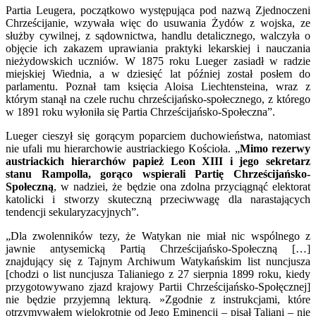
Partia Leugera, początkowo występująca pod nazwą Zjednoczeni
Chrześcijanie, wzywała więc do usuwania Żydów z wojska, ze
służby cywilnej, z sądownictwa, handlu detalicznego, walczyła o
objęcie ich zakazem uprawiania praktyki lekarskiej i nauczania
nieżydowskich uczniów. W 1875 roku Lueger zasiadł w radzie
miejskiej Wiednia, a w dziesięć lat później został posłem do
parlamentu. Poznał tam księcia Aloisa Liechtensteina, wraz z
którym stanął na czele ruchu chrześcijańsko-społecznego, z którego
w 1891 roku wyłoniła się Partia Chrześcijańsko-Społeczna”.
Lueger cieszył się gorącym poparciem duchowieństwa, natomiast
nie ufali mu hierarchowie austriackiego Kościoła. „
Mimo rezerwy
austriackich hierarchów papież Leon XIII i jego sekretarz
stanu Rampolla, gorąco wspierali Partię Chrześcijańsko-
Społeczną
, w nadziei, że będzie ona zdolna przyciągnąć elektorat
katolicki i stworzy skuteczną przeciwwagę dla narastających
tendencji sekularyzacyjnych”.
„Dla zwolenników tezy, że Watykan nie miał nic wspólnego z
jawnie antysemicką Partią Chrześcijańsko-Społeczną […]
znajdujący się z Tajnym Archiwum Watykańskim list nuncjusza
[chodzi o list nuncjusza Talianiego z 27 sierpnia 1899 roku, kiedy
przygotowywano zjazd krajowy Partii Chrześcijańsko-Społęcznej]
nie będzie przyjemną lekturą. »Zgodnie z instrukcjami, które
otrzymywałem wielokrotnie od Jego Eminencji – pisał Taliani – nie