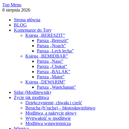
Skip
Top Menu
to
8 sierpnia 2026
content
Strona główna
BLOG
Komentarze do Tory
Księga „BERESZIT”
Parsza „Bereszit”
Parsza „Noach”
Parsza „Lech lecha”
Księga „BEMIDBAR”
Parsza „Naso”
Parsza „Chukat”
Parsza „BALAK”
Parsza „Matot”
Księga „DEWARIM”
Parsza „Waetchanan”
Sidur (Modlitewnik)
Życie jak modlitwa
Dziękczynienie, chwała i cześć
Beracha (b’racha) – błogosławieństwo
Modlitwa, a nakrycie głowy
Wytrwałość w modlitwie
Modlitwa wstawiennicza
Winnica