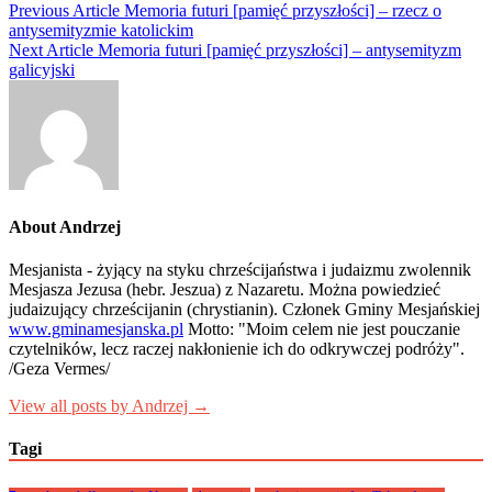
Nawigacja
Previous Article
Memoria futuri [pamięć przyszłości] – rzecz o
antysemityzmie katolickim
wpisu
Next Article
Memoria futuri [pamięć przyszłości] – antysemityzm
galicyjski
About Andrzej
Mesjanista - żyjący na styku chrześcijaństwa i judaizmu zwolennik
Mesjasza Jezusa (hebr. Jeszua) z Nazaretu. Można powiedzieć
judaizujący chrześcijanin (chrystianin). Członek Gminy Mesjańskiej
www.gminamesjanska.pl
Motto: "Moim celem nie jest pouczanie
czytelników, lecz raczej nakłonienie ich do odkrywczej podróży".
/Geza Vermes/
View all posts by Andrzej →
Tagi