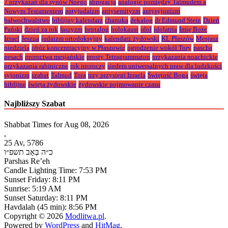
7 przykazań dla synów Noego
abrogacja
analogie pomiędzy Talmudem a
Nowym Testamentem
antyjudaizm
antysemityzm
antysyjonizm
bałwochwalstwo
biblijny kalendarz
chanuka
dekalog
dr Edmund Stein
Dzień
Pański
dzień za rok
faszyzm
heptalog
holokaust
idol
idolatria
Imię Boże
Izrael
Jeszua
judaizm ortodoksyjny
kalendarz żydowski
KL Płaszów
Mesjasz
niedziela
obóz koncentracyjny w Płaszowie
ogrodzenie wokół Tory
pascha
pesach
proroctwa mesjańskie
prosty Tetragrammaton
przykazania noachickie
przykazania rabiniczne
rok proroczy
siedem uniwersalnych praw dla ludzkości
syjonizm
szabat
Talmud
Tora
trzy przysięgi Izraela
Świętość Boga
święta
biblijne
święta żydowskie
żydowskie pojmowanie czasu
Najbliższy Szabat
Shabbat Times for Aug 08, 2026
,
25 Av, 5786
כ״ה בְּאָב תשפ״ו
Parshas Re’eh
Candle Lighting Time:
7:53 PM
Sunset Friday:
8:11 PM
Sunrise:
5:19 AM
Sunset Saturday:
8:11 PM
Havdalah
(45 min): 8:56 PM
Copyright © 2026
Modlitwa.pl
.
Powered by
WordPress
and
HitMag
.