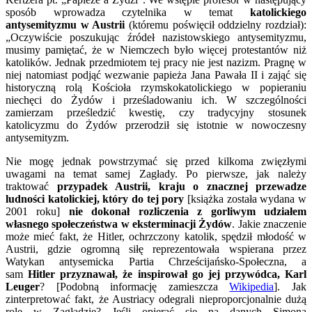
sposób wprowadza czytelnika w temat
katolickiego
antysemityzmu w Austrii
(któremu poświęcił oddzielny rozdział):
„Oczywiście poszukując źródeł nazistowskiego antysemityzmu,
musimy pamiętać, że w Niemczech było więcej protestantów niż
katolików. Jednak przedmiotem tej pracy nie jest nazizm. Pragnę w
niej natomiast podjąć wezwanie papieża Jana Pawała II i zająć się
historyczną rolą Kościoła rzymskokatolickiego w popieraniu
niechęci do Żydów i prześladowaniu ich. W szczególności
zamierzam prześledzić kwestię, czy tradycyjny stosunek
katolicyzmu do Żydów przerodził się istotnie w nowoczesny
antysemityzm.
Nie mogę jednak powstrzymać się przed kilkoma zwięzłymi
uwagami na temat samej Zagłady. Po pierwsze, jak należy
traktować
przypadek Austrii, kraju o znacznej przewadze
ludności katolickiej, który do tej pory
[książka została wydana w
2001 roku]
nie dokonał rozliczenia z gorliwym udziałem
własnego społeczeństwa w eksterminacji Żydów
. Jakie znaczenie
może mieć fakt, że Hitler, ochrzczony katolik, spędził młodość w
Austrii, gdzie ogromną siłę reprezentowała wspierana przez
Watykan antysemicka Partia Chrześcijańsko-Społeczna, a
sam
Hitler przyznawał, że inspirował go jej przywódca, Karl
Leuger
? [Podobną informację zamieszcza
Wikipedia
]. Jak
zinterpretować fakt, że Austriacy odegrali nieproporcjonalnie dużą
rolę w Zagładzie? Jeśli opierać się na danych Simona