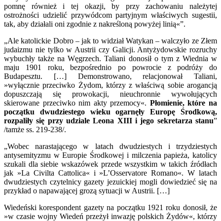
pomnę również i tej okazji, by przy zachowaniu należytej
ostrożności udzielić przywódcom partyjnym właściwych sugestii,
tak, aby działali oni zgodnie z nakreśloną powyżej linią«”.
„Ale katolickie Dobro – jak to widział Watykan – walczyło ze Złem
judaizmu nie tylko w Austrii czy Galicji. Antyżydowskie rozruchy
wybuchły także na Węgrzech. Taliani donosił o tym z Wiednia w
maju 1901 roku, bezpośrednio po powrocie z podróży do
Budapesztu. […] Demonstrowano, relacjonował Taliani,
»wyłącznie przeciwko Żydom, którzy z właściwą sobie arogancją
dopuszczają się prowokacji, nieuchronnie wywołujących
skierowane przeciwko nim akty przemocy«.
Płomienie, które na
początku dwudziestego wieku ogarnęły Europę Środkową,
rozpaliły się przy udziale Leona XIII i jego sekretarza stanu
”
/tamże ss. 219-238/.
„Wobec narastającego w latach dwudziestych i trzydziestych
antysemityzmu w Europie Środkowej i milczenia papieża, katolicy
szukali dla siebie wskazówek przede wszystkim w takich źródłach
jak »La Civilta Cattolica« i »L’Osservatore Romano«. W latach
dwudziestych czytelnicy gazety jezuickiej mogli dowiedzieć się na
przykład o napawającej grozą sytuacji w Austrii. […]
Wiedeński korespondent gazety na początku 1921 roku donosił, że
»w czasie wojny Wiedeń przeżył inwazję polskich Żydów«, którzy