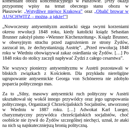
komendant obozu koncentracyjnego w Płaszowie. [Przy okazji
przypomnę wpisy na temat obecnego stanu obozu w
Płaszowie:
„Wstydliwe miejsce Krakowa”
oraz
„Obalić browar w
AUSCHWITZ – można, a jakże!”
]
„Nowoczesny antysemityzm austriacki sięga swymi korzeniami
okresu rewolucji 1848 roku, kiedy katolicki ksiądz Sebastian
Brunner założył pismo »Wienner Kirchenzeitung«. Ksiądz Brunner,
w obsesyjnym strachu przed zagrożeniem ze strony Żydów,
zarzucał im, że dechrystianizują Austrię”. „Przed rewolucją 1848
roku w Wiedniu obowiązywał zakaz osiedlania się Żydów. […] Po
1848 roku do stolicy zaczęli napływać Żydzi z całego cesarstwa”.
Nie wszyscy pionierzy antysemityzmu w Austrii pozostawali w
bliskich związkach z Kościołem. Dla przykładu niereligijne
ugrupowanie antysemickie Georga von Schönerera nie zdobyło
poparcia politycznego mas.
Za to „Silny, masowy antysemicki ruch polityczny w Austrii
ukształtował się wokół innego przywódcy oraz jego ugrupowania
politycznego, Organizacji Chrześcijańskich Socjalistów, utworzonej
w Wiedniu w 1887 roku. […] Adwokat Karl Lueger,
charyzmatyczny przywódca chrześcijańskich socjalistów, choć
osobiście nie żywił do Żydów szczególnej niechęci, uznał, że ataki
na nich są najskuteczniejszą bronią polityczną.