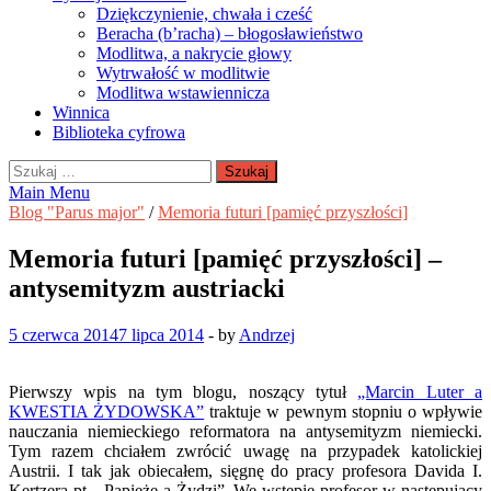
Dziękczynienie, chwała i cześć
Beracha (b’racha) – błogosławieństwo
Modlitwa, a nakrycie głowy
Wytrwałość w modlitwie
Modlitwa wstawiennicza
Winnica
Biblioteka cyfrowa
Szukaj:
Main Menu
Blog "Parus major"
/
Memoria futuri [pamięć przyszłości]
Memoria futuri [pamięć przyszłości] –
antysemityzm austriacki
5 czerwca 2014
7 lipca 2014
-
by
Andrzej
Pierwszy wpis na tym blogu, noszący tytuł
„Marcin Luter a
KWESTIA ŻYDOWSKA”
traktuje w pewnym stopniu o wpływie
nauczania niemieckiego reformatora na antysemityzm niemiecki.
Tym razem chciałem zwrócić uwagę na przypadek katolickiej
Austrii. I tak jak obiecałem, sięgnę do pracy profesora Davida I.
Kertzera pt. „Papieże a Żydzi”. We wstępie profesor w następujący