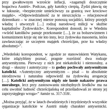
przy gwałtownym wzroście inflacji, »zagarnęli doszczętnie
bogactwa Austrii«. Podczas, gdy katolicy cierpią, Żydzi pławią się
w luksusie, »bezpiecznie umieściwszy za granicą swe krociowe
majątki«. »Odpowiedzialność za te nieszczęścia – relacjonował
dziennikarz – w znacznej mierze ponoszą socjaliści, którzy przejęli
władzę i utworzyli […] rodzaj narodowej milicji w służbie
kapitalistów Żydowskich«. Korespondent donosił, że w Wiedniu
»wśród katolików panuje przekonanie […], że za bolszewizmem i
komunizmem kryje się nie kto inny, lecz żydowska masoneria, która
zawłaszczając ze szczętem majątek chrześcijan, prze ku władzy
absolutnej«”.
„Wiedeński korespondent, w zgodzie ze stanowiskiem Watykanu,
które zdążyliśmy poznać, pragnie rozróżnić dwa rodzaje
antysemityzmu. Pierwszy z nich jest niekatolicki i niemoralny, a
drugi – słuszny i autentyczny – to
godny pochwały antysemityzm
katolicki
. »Autentyczny antysemityzm – pisał – to absolutnie
nieodzowna i naturalna odpowiedź na żydowską arogancję
[…].
Katolicki antysemityzm nigdy nie łamie nakazów prawa
moralnego
, lecz przy zastosowaniu niezbędnych środków ma na
celu uwolnić ludność chrześcijańską od prześladowań ze strony jej
zaprzysięgłego wroga«” /tamże ss. 317-318/.
„Można przyjąć, że w latach dwudziestych i trzydziestych wszystkie
organizacje katolickie w Austrii miały charakter antysemicki.