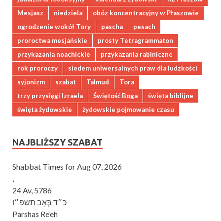
Mesjasz
niedziela
obóz koncentracyjny w Płaszowie
ogrodzenie wokół Tory
pascha
pesach
proroctwa mesjańskie
prosty Tetragrammaton
przykazania noachickie
przykazania rabiniczne
rok proroczy
siedem uniwersalnych praw dla ludzkości
syjonizm
szabat
Talmud
Tora
trzy przysięgi Izraela
Świętość Boga
święta biblijne
święta żydowskie
żydowskie pojmowanie czasu
NAJBLIŻSZY SZABAT
Shabbat Times for Aug 07, 2026
,
24 Av, 5786
כ״ד בְּאָב תשפ״ו
Parshas Re’eh