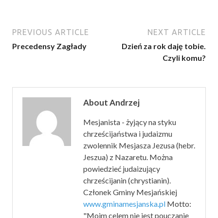
PREVIOUS ARTICLE
NEXT ARTICLE
Precedensy Zagłady
Dzień za rok daję tobie.
Czyli komu?
About Andrzej
Mesjanista - żyjący na styku
chrześcijaństwa i judaizmu
zwolennik Mesjasza Jezusa (hebr.
Jeszua) z Nazaretu. Można
powiedzieć judaizujący
chrześcijanin (chrystianin).
Członek Gminy Mesjańskiej
www.gminamesjanska.pl
Motto:
"Moim celem nie jest pouczanie