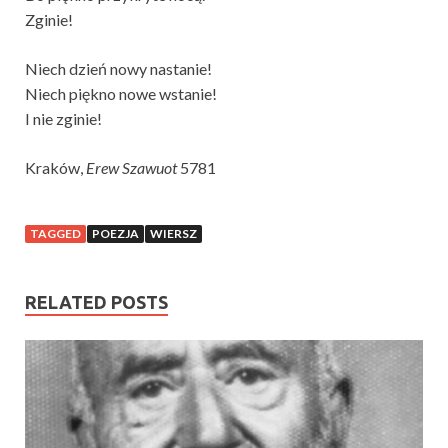
Zginie!
Niech dzień nowy nastanie!
Niech piękno nowe wstanie!
I nie zginie!
Kraków,
Erew Szawuot
5781
TAGGED
POEZJA
WIERSZ
RELATED POSTS