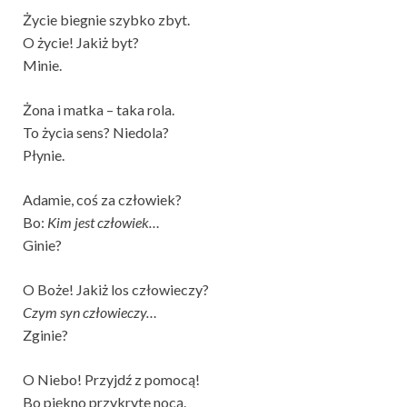
Życie biegnie szybko zbyt.
O życie! Jakiż byt?
Minie.
Żona i matka – taka rola.
To życia sens? Niedola?
Płynie.
Adamie, coś za człowiek?
Bo:
Kim jest człowiek…
Ginie?
O Boże! Jakiż los człowieczy?
Czym syn człowieczy…
Zginie?
O Niebo! Przyjdź z pomocą!
Bo piękno przykryte nocą.