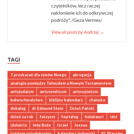
czytelników, lecz raczej
nakłonienie ich do odkrywczej
podróży". /Geza Vermes/
View all posts by Andrzej →
TAGI
7 przykazań dla synów Noego
abrogacja
analogie pomiędzy Talmudem a Nowym Testamentem
antyjudaizm
antysemityzm
antysyjonizm
bałwochwalstwo
biblijny kalendarz
chanuka
dekalog
dr Edmund Stein
Dzień Pański
dzień za rok
faszyzm
heptalog
holokaust
idol
idolatria
Imię Boże
Izrael
Jeszua
judaizm ortodoksyjny
kalendarz żydowski
KL Płaszów