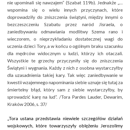
nie upominali się nawzajem” (Szabat 119b). Jednakże „…
wspomina się o wielu innych przyczynach, które
doprowadziły do zniszczenia świątyni, między innymi o
bezczeszczeniu Szabatu przez naród Jisraela, o
zaniedbywaniu odmawiania modlitwy Szema rano i
wieczorem, o nieprzykładaniu dostatecznej wagi do
uczenia dzieci Tory, a w końcu o ogólnym braku szacunku
dla mędrców widocznym u ludzi, którzy ich otaczali.
Wszystkie te grzechy przyczyniły się do zniszczenia
Świątyni i wygnania. Każdy z nich z osobna wystarczyłby
dla uzasadnienia takiej kary. Tak więc zaniedbywanie w
kwestii wzajemnego napominania siebie uznaje się tutaj za
śmiertelny błąd, który sam z siebie wystarczyłby, by
sprowadzić karę na lud”. /Tora Pardes Lauder, Dewarim,
Kraków 2006, s. 37/
„Tora ustana przedstawia niewiele szczegółów działań
wojskowych, które towarzyszyły oblężeniu Jerozolimy