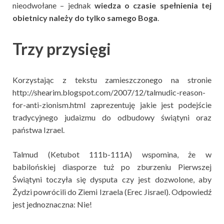
nieodwołane – jednak
wiedza o czasie spełnienia tej
obietnicy należy do tylko samego Boga
.
Trzy przysięgi
Korzystając z tekstu zamieszczonego na stronie
http://shearim.blogspot.com/2007/12/talmudic-reason-
for-anti-zionism.html zaprezentuję jakie jest podejście
tradycyjnego judaizmu do odbudowy świątyni oraz
państwa Izrael.
Talmud (Ketubot 111b-111A) wspomina, że w
babilońskiej diasporze tuż po zburzeniu Pierwszej
Świątyni toczyła się dysputa czy jest dozwolone, aby
Żydzi powrócili do Ziemi Izraela (Erec Jisrael). Odpowiedź
jest jednoznaczna: Nie!