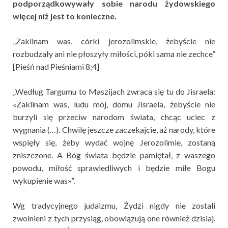
podporządkowywały sobie narodu żydowskiego
więcej niż jest to konieczne.
„Zaklinam was, córki jerozolimskie, żebyście nie
rozbudzały ani nie płoszyły miłości, póki sama nie zechce”
[Pieśń nad Pieśniami 8:4]
„Według Targumu to Maszijach zwraca się tu do Jisraela:
«Zaklinam was, ludu mój, domu Jisraela, żebyście nie
burzyli się przeciw narodom świata, chcąc uciec z
wygnania (…). Chwilę jeszcze zaczekajcie, aż narody, które
wspięły się, żeby wydać wojnę Jerozolimie, zostaną
zniszczone. A Bóg świata będzie pamiętał, z waszego
powodu, miłość sprawiedliwych i będzie miłe Bogu
wykupienie was»”.
Wg tradycyjnego judaizmu, Żydzi nigdy nie zostali
zwolnieni z tych przysiąg, obowiązują one również dzisiaj.