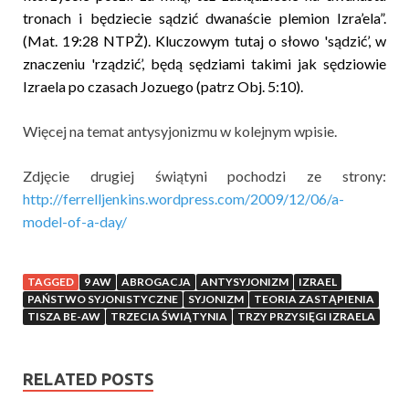
tronach i będziecie sądzić dwanaście plemion Izra’ela”.
(Mat. 19:28 NTPŻ). Kluczowym tutaj o słowo 'sądzić’, w
znaczeniu 'rządzić’, będą sędziami takimi jak sędziowie
Izraela po czasach Jozuego (patrz Obj. 5:10).
Więcej na temat antysyjonizmu w kolejnym wpisie.
Zdjęcie drugiej świątyni pochodzi ze strony:
http://ferrelljenkins.wordpress.com/2009/12/06/a-
model-of-a-day/
TAGGED
9 AW
ABROGACJA
ANTYSYJONIZM
IZRAEL
PAŃSTWO SYJONISTYCZNE
SYJONIZM
TEORIA ZASTĄPIENIA
TISZA BE-AW
TRZECIA ŚWIĄTYNIA
TRZY PRZYSIĘGI IZRAELA
RELATED POSTS