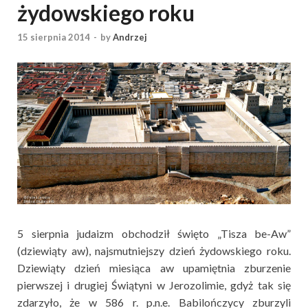
żydowskiego roku
15 sierpnia 2014
-
by
Andrzej
5 sierpnia judaizm obchodził święto „Tisza be-Aw”
(dziewiąty aw), najsmutniejszy dzień żydowskiego roku.
Dziewiąty dzień miesiąca aw upamiętnia zburzenie
pierwszej i drugiej Świątyni w Jerozolimie, gdyż tak się
zdarzyło, że w 586 r. p.n.e. Babilończycy zburzyli