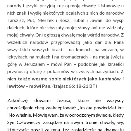
narody i języki; przyjdą i ujrzą moją chwałę. Ustanowię u
nich znak i wyślę niektórych ocalałych z nich do narodów
Tarszisz, Put, Meszek i Rosz, Tubal i Jawan, do wysp
dalekich, które nie słyszały mojej sławy ani nie widziały
mojej chwały. Oni ogłoszą chwałę moją wśród narodów. Z
wszelkich narodów przyprowadzą jako dar dla Pana
wszystkich waszych braci – na koniach, na wozach, w
lektykach, na mułach i na dromaderach – na moją świętą
górę w Jeruzalem – mówi Pan – podobnie jak Izraelici
przynoszą ofiarę z pokarmów w czystych naczyniach.
Z
nich także wezmę sobie niektórych jako kapłanów i
lewitów – mówi Pan.
(Izajasz 66: 18-21 BT)
Zakończę słowami Jezusa, które nie wszyscy
chrześcijanie chcą zaakceptować: „Jeszua powiedział im:
'No właśnie. Mówię wam, że w odrodzonym świecie, kiedy
Syn Człowieczy zasiądzie na swym tronie chwały, wy,
którzyście poszli za mną, też zasiądziecie na dwunastu