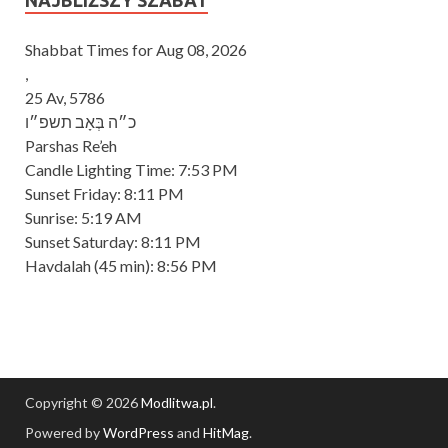
NAJBLIŻSZY SZABAT
Shabbat Times for Aug 08, 2026
,
25 Av, 5786
כ״ה בְּאָב תשפ״ו
Parshas Re’eh
Candle Lighting Time:
7:53 PM
Sunset Friday:
8:11 PM
Sunrise:
5:19 AM
Sunset Saturday:
8:11 PM
Havdalah
(45 min): 8:56 PM
Copyright © 2026
Modlitwa.pl
.
Powered by
WordPress
and
HitMag
.