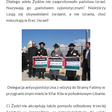
Dlatego wielu Żydów nie zaaprobowało państwa Izrael.
Nazywają go „państwem syjonistycznym”. Niektórzy
czują się obywatelami Jordanii, a nie Izraela, choć
mieszkają w Erec Jisrael!
Delegacja antysyjonistyczna z wizytą do Bramy Fatimy w
przygranicznym mieście Kfar Kila w południowym Libanie.
Ci Żydzi nie akceptują także pomysłu odbudowy trzeciej
świątyni w Jerozolimie, w przeciwieństwie do wielu