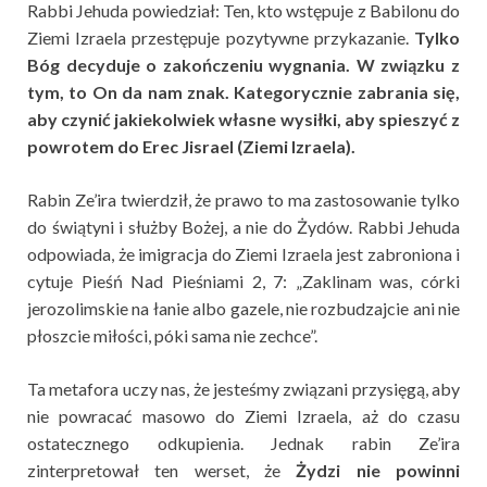
Rabbi Jehuda powiedział: Ten, kto wstępuje z Babilonu do
Ziemi Izraela przestępuje pozytywne przykazanie.
Tylko
Bóg decyduje o zakończeniu wygnania. W związku z
tym, to On da nam znak. Kategorycznie zabrania się,
aby czynić jakiekolwiek własne wysiłki, aby spieszyć z
powrotem do Erec Jisrael (Ziemi Izraela).
Rabin Ze’ira twierdził, że prawo to ma zastosowanie tylko
do świątyni i służby Bożej, a nie do Żydów. Rabbi Jehuda
odpowiada, że imigracja do Ziemi Izraela jest zabroniona i
cytuje Pieśń Nad Pieśniami 2, 7: „Zaklinam was, córki
jerozolimskie na łanie albo gazele, nie rozbudzajcie ani nie
płoszcie miłości, póki sama nie zechce”.
Ta metafora uczy nas, że jesteśmy związani przysięgą, aby
nie powracać masowo do Ziemi Izraela, aż do czasu
ostatecznego odkupienia. Jednak rabin Ze’ira
zinterpretował ten werset, że
Żydzi nie powinni