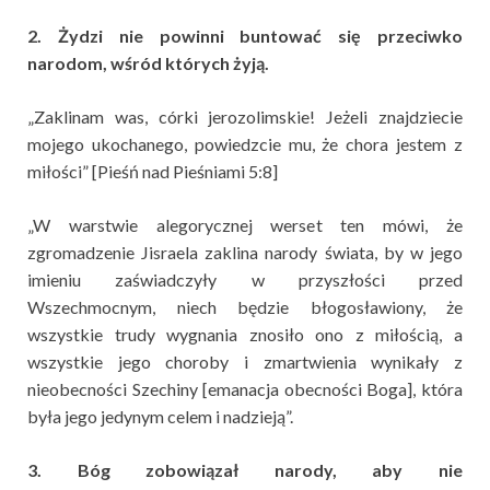
2. Żydzi nie powinni buntować się przeciwko
narodom, wśród których żyją.
„Zaklinam was, córki jerozolimskie! Jeżeli znajdziecie
mojego ukochanego, powiedzcie mu, że chora jestem z
miłości” [Pieśń nad Pieśniami 5:8]
„W warstwie alegorycznej werset ten mówi, że
zgromadzenie Jisraela zaklina narody świata, by w jego
imieniu zaświadczyły w przyszłości przed
Wszechmocnym, niech będzie błogosławiony, że
wszystkie trudy wygnania znosiło ono z miłością, a
wszystkie jego choroby i zmartwienia wynikały z
nieobecności Szechiny [emanacja obecności Boga], która
była jego jedynym celem i nadzieją”.
3. Bóg zobowiązał narody, aby nie