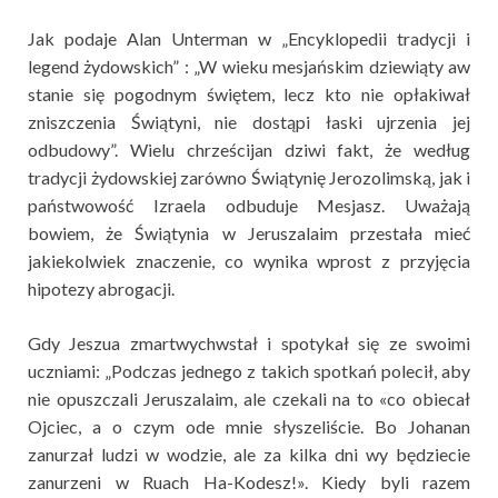
Jak podaje Alan Unterman w „Encyklopedii tradycji i
legend żydowskich” : „W wieku mesjańskim dziewiąty aw
stanie się pogodnym świętem, lecz kto nie opłakiwał
zniszczenia Świątyni, nie dostąpi łaski ujrzenia jej
odbudowy”. Wielu chrześcijan dziwi fakt, że według
tradycji żydowskiej zarówno Świątynię Jerozolimską, jak i
państwowość Izraela odbuduje Mesjasz. Uważają
bowiem, że Świątynia w Jeruszalaim przestała mieć
jakiekolwiek znaczenie, co wynika wprost z przyjęcia
hipotezy abrogacji.
Gdy Jeszua zmartwychwstał i spotykał się ze swoimi
uczniami: „Podczas jednego z takich spotkań polecił, aby
nie opuszczali Jeruszalaim, ale czekali na to «co obiecał
Ojciec, a o czym ode mnie słyszeliście. Bo Johanan
zanurzał ludzi w wodzie, ale za kilka dni wy będziecie
zanurzeni w Ruach Ha-Kodesz!». Kiedy byli razem