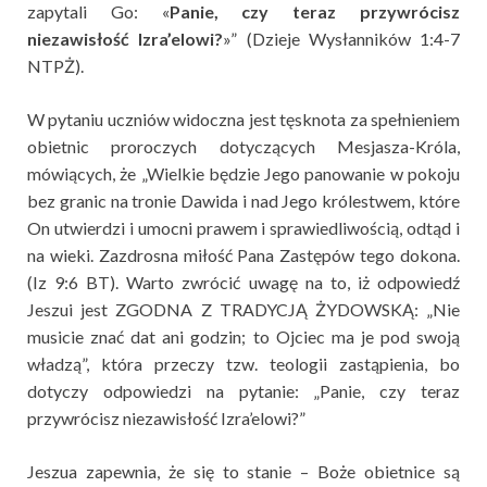
zapytali Go: «
Panie, czy teraz przywrócisz
niezawisłość Izra’elowi?
»” (Dzieje Wysłanników 1:4-7
NTPŻ).
W pytaniu uczniów widoczna jest tęsknota za spełnieniem
obietnic proroczych dotyczących Mesjasza-Króla,
mówiących, że „Wielkie będzie Jego panowanie w pokoju
bez granic na tronie Dawida i nad Jego królestwem, które
On utwierdzi i umocni prawem i sprawiedliwością, odtąd i
na wieki. Zazdrosna miłość Pana Zastępów tego dokona.
(Iz 9:6 BT). Warto zwrócić uwagę na to, iż odpowiedź
Jeszui jest ZGODNA Z TRADYCJĄ ŻYDOWSKĄ: „Nie
musicie znać dat ani godzin; to Ojciec ma je pod swoją
władzą”, która przeczy tzw. teologii zastąpienia, bo
dotyczy odpowiedzi na pytanie: „Panie, czy teraz
przywrócisz niezawisłość Izra’elowi?”
Jeszua zapewnia, że się to stanie – Boże obietnice są