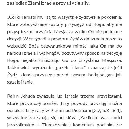
zasiedlać Ziemi Izraela przy użyciu siły
.
„Córki Jerozolimy” są to wszystkie żydowskie pokolenia,
które zobowiązane zostały przysięgą od Boga, aby nie
przyspieszać przyjścia Mesjasza zanim On nie podejmie
decyzji. W przypadku powrotu Żydów do Izraela, może to
wzbudzić Bożą bezwarunkową miłość, jaką On ma do
narodu Izraela i wpłynąć w pozytywny sposób na decyzję
Boga, niejako zmuszając Go do przysłania Mesjasza.
Jakkolwiek wyrażenie „gazele i łanie” oznacza, że jeśli
Żydzi złamią przysięgę przed czasem, będą ścigani jak
gazele i łanie.
Rabin Jehuda związuje lud Izraela trzema przysięgami,
które przytoczę poniżej. Trzy powody przysiąg można
odnaleźć trzy razy w Pieśni nad Pieśniami [2:7, 5:8 i 8:4];
wszystkie zaczynają się od słów: „Zaklinam was, córki
jerozolimskie…”. Tłumaczenie i komentarz pod nim za: