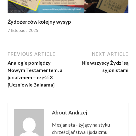
Żydożerców kolejny wysyp
7 listopada 2025
PREVIOUS ARTICLE
NEXT ARTICLE
Analogie pomiędzy
Nie wszyscy Żydzi są
Nowym Testamentem, a
syjonistami
judaizmem – część 3
[Uczniowie Balaama]
About Andrzej
Mesjanista - żyjący na styku
chrześcijaństwa i judaizmu