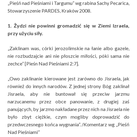
„Pieśń nad Pieśniami i Targumu” wg rabina Sachy Pecarica,
Stowarzyszenie PARDES, Kraków 2008.
1. Żydzi nie powinni gromadzić się w Ziemi Izraela,
przy użyciu siły.
„Zaklinam was, córki jerozolimskie na łanie albo gazele,
nie rozbudzajcie ani nie płoszcie miłości, póki sama nie
zechce” [Pieśn Nad Pieśniami 2:7].
„Owo zaklinanie kierowane jest zarówno do Jisraela, jak
również do innych narodów. Z jednej strony Bóg zaklinał
Jisraela, aby nie buntował się przeciw jarzmu
narzucanemu przez obce panowanie, z drugiej zaś
panujących, by jarzmo nakładane przez nich na Jisraela nie
było zbyt ciężkie, czym mogliby doprowadzić do
przedwczesnego końca wygnania”. /Komentarz wg „Pieśń
Nad Pieśniami”