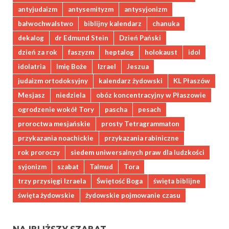
antyjudaizm
antysemityzm
antysyjonizm
bałwochwalstwo
biblijny kalendarz
chanuka
dekalog
dr Edmund Stein
Dzień Pański
dzień za rok
faszyzm
heptalog
holokaust
idol
idolatria
Imię Boże
Izrael
Jeszua
judaizm ortodoksyjny
kalendarz żydowski
KL Płaszów
Mesjasz
niedziela
obóz koncentracyjny w Płaszowie
ogrodzenie wokół Tory
pascha
pesach
proroctwa mesjańskie
prosty Tetragrammaton
przykazania noachickie
przykazania rabiniczne
rok proroczy
siedem uniwersalnych praw dla ludzkości
syjonizm
szabat
Talmud
Tora
trzy przysięgi Izraela
Świętość Boga
święta biblijne
święta żydowskie
żydowskie pojmowanie czasu