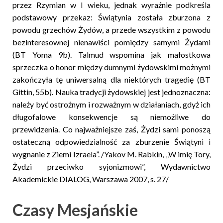
przez Rzymian w I wieku, jednak wyraźnie podkreśla
podstawowy przekaz: Świątynia została zburzona z
powodu grzechów Żydów, a przede wszystkim z powodu
bezinteresownej nienawiści pomiędzy samymi Żydami
(BT Yoma 9b). Talmud wspomina jak małostkowa
sprzeczka o honor między dumnymi żydowskimi możnymi
zakończyła tę uniwersalną dla niektórych tragedię (BT
Gittin, 55b). Nauka tradycji żydowskiej jest jednoznaczna:
należy być ostrożnym i rozważnym w działaniach, gdyż ich
długofalowe konsekwencje są niemożliwe do
przewidzenia. Co najważniejsze zaś, Żydzi sami ponoszą
ostateczną odpowiedzialność za zburzenie Świątyni i
wygnanie z Ziemi Izraela”.
/Yakov M. Rabkin, „W imię Tory,
Żydzi przeciwko syjonizmowi”, Wydawnictwo
Akademickie DIALOG, Warszawa 2007, s. 27/
Czasy Mesjańskie