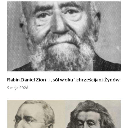
Rabin Daniel Zion – „sól w oku” chrześcijan i Żydów
9 maja 2026