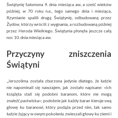
Świątynię Salomona 9. dnia miesiąca aw, a sześć wieków
później, w 70 roku n.e., tego samego dnia i miesiąca,
Rzymianie spalili drugą Świątynię, odbudowaną przez
Żydów, którzy wrócili z wygnania, a rozbudowaną później
przez Heroda Wielkiego. Świątynia płonęła jeszcze całą
noc 10. dnia miesiąca aw.
Przyczyny zniszczenia
Świątyni
„Jerozolima została zburzona jedynie dlatego, że ludzie
nie napominali się nawzajem, jak zostało napisane: «Ich
książęta stali się podobni baranom, które nie mogą
znaleźć pastwiska»; podobnie jak każdy baran kieruje swą
głowę ku baranowi, który podąża przed nim, tak samo
ludzie żyjący w owym pokoleniu zwieszali głowy ku ziemi i