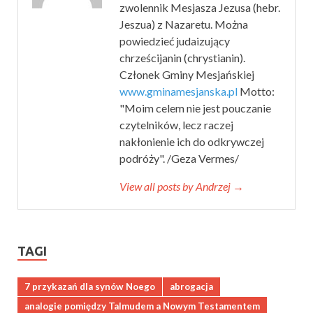
zwolennik Mesjasza Jezusa (hebr.
Jeszua) z Nazaretu. Można
powiedzieć judaizujący
chrześcijanin (chrystianin).
Członek Gminy Mesjańskiej
www.gminamesjanska.pl
Motto:
"Moim celem nie jest pouczanie
czytelników, lecz raczej
nakłonienie ich do odkrywczej
podróży". /Geza Vermes/
View all posts by Andrzej →
TAGI
7 przykazań dla synów Noego
abrogacja
analogie pomiędzy Talmudem a Nowym Testamentem