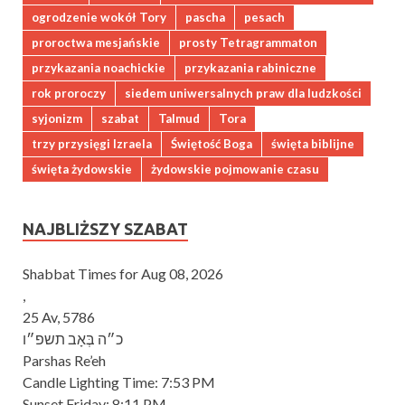
ogrodzenie wokół Tory
pascha
pesach
proroctwa mesjańskie
prosty Tetragrammaton
przykazania noachickie
przykazania rabiniczne
rok proroczy
siedem uniwersalnych praw dla ludzkości
syjonizm
szabat
Talmud
Tora
trzy przysięgi Izraela
Świętość Boga
święta biblijne
święta żydowskie
żydowskie pojmowanie czasu
NAJBLIŻSZY SZABAT
Shabbat Times for Aug 08, 2026
,
25 Av, 5786
כ״ה בְּאָב תשפ״ו
Parshas Re’eh
Candle Lighting Time:
7:53 PM
Sunset Friday:
8:11 PM