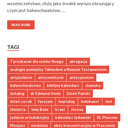
wszeteczeństwo, służy jako środek wyrazu obrazujący
czym jest bałwochwalstwo. …
READ MORE
TAGI
7 przykazań dla synów Noego
abrogacja
analogie pomiędzy Talmudem a Nowym Testamentem
antyjudaizm
antysemityzm
antysyjonizm
bałwochwalstwo
biblijny kalendarz
chanuka
dekalog
dr Edmund Stein
Dzień Pański
dzień za rok
faszyzm
heptalog
holokaust
idol
idolatria
Imię Boże
Izrael
Jeszua
judaizm ortodoksyjny
kalendarz żydowski
KL Płaszów
Mesjasz
niedziela
obóz koncentracyjny w Płaszowie