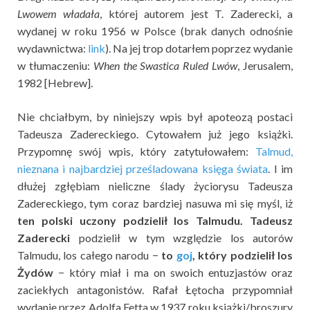
Lwowem władała
, której autorem jest T. Zaderecki, a
wydanej w roku 1956 w Polsce (brak danych odnośnie
wydawnictwa:
link
). Na jej trop dotarłem poprzez wydanie
w tłumaczeniu:
When the Swastica Ruled Lwów
, Jerusalem,
1982 [Hebrew].
Nie chciałbym, by niniejszy wpis był apoteozą postaci
Tadeusza Zadereckiego. Cytowałem już jego książki.
Przypomnę swój wpis, który zatytułowałem:
Talmud,
nieznana i najbardziej prześladowana księga świata
. I im
dłużej zgłębiam nieliczne ślady życiorysu Tadeusza
Zadereckiego, tym coraz bardziej nasuwa mi się myśl, iż
ten polski uczony podzielił los Talmudu. Tadeusz
Zaderecki
podzielił w tym względzie los autorów
Talmudu, los całego narodu −
to
goj
, który podzielił los
Żydów
− który miał i ma on swoich entuzjastów oraz
zaciekłych antagonistów. Rafał Łętocha przypomniał
wydanie przez Adolfa Fetta w 1937 roku książki/broszury