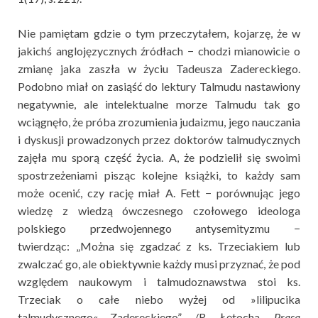
Nie pamiętam gdzie o tym przeczytałem, kojarzę, że w
jakichś anglojęzycznych źródłach − chodzi mianowicie o
zmianę jaka zaszła w życiu Tadeusza Zadereckiego.
Podobno miał on zasiąść do lektury Talmudu nastawiony
negatywnie, ale intelektualne morze Talmudu tak go
wciągnęło, że próba zrozumienia judaizmu, jego nauczania
i dyskusji prowadzonych przez doktorów talmudycznych
zajęła mu sporą część życia. A, że podzielił się swoimi
spostrzeżeniami pisząc kolejne książki, to każdy sam
może ocenić, czy rację miał A. Fett − porównując jego
wiedzę z wiedzą ówczesnego czołowego ideologa
polskiego przedwojennego antysemityzmu −
twierdząc: „Można się zgadzać z ks. Trzeciakiem lub
zwalczać go, ale obiektywnie każdy musi przyznać, że pod
względem naukowym i talmudoznawstwa stoi ks.
Trzeciak o całe niebo wyżej od »lilipucika
talmudycznego« Zadereckiego” /R. Łętocha,
Prasa