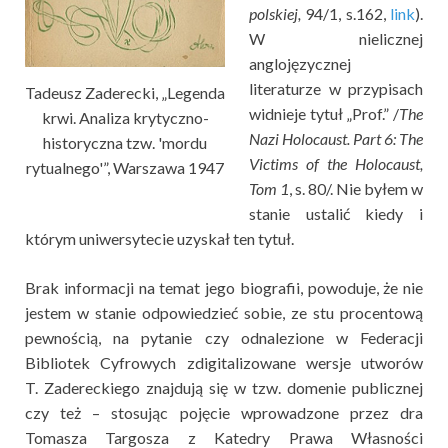
polskiej,
94/1, s.162,
link
).
W nielicznej
anglojęzycznej
literaturze w przypisach
Tadeusz Zaderecki, „Legenda
widnieje tytuł „Prof.” /
The
krwi. Analiza krytyczno-
Nazi Holocaust. Part 6: The
historyczna tzw. 'mordu
Victims of the Holocaust,
rytualnego'”, Warszawa 1947
Tom 1
, s. 80/. Nie byłem w
stanie ustalić kiedy i
którym uniwersytecie uzyskał ten tytuł.
Brak informacji na temat jego biografii, powoduje, że nie
jestem w stanie odpowiedzieć sobie, ze stu procentową
pewnością, na pytanie czy odnalezione w Federacji
Bibliotek Cyfrowych zdigitalizowane wersje utworów
T. Zadereckiego znajdują się w tzw. domenie publicznej
czy też – stosując pojęcie wprowadzone przez dra
Tomasza Targosza z Katedry Prawa Własności