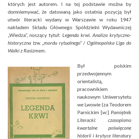
których jest autorem. I na tej podstawie można by
domniemywać, że datowaną jako ostatnia pozycją był
utwór literacki wydany w Warszawie w roku 1947
nakładem Składu Głównego Spółdzielni Wydawniczej
„Wiedza”, noszący tytuł:
Legenda krwi. Analiza krytyczno-
historyczna tzw. „mordu rytualnego”
/
Ogólnopolska Liga do
Walki z Rasizmem
.
Był polskim
przedwojennym
orientalistą,
pracownikiem
naukowym Uniwersytetu
we Lwowie (za Teodorem
Parnickim [w:]
Pamiętnik
Literacki: czasopismo
kwartalne poświęcone
historii i krytyce literatury