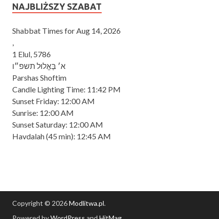
NAJBLIŻSZY SZABAT
Shabbat Times for Aug 14, 2026
,
1 Elul, 5786
א׳ בֶּאֱלוּל תשפ״ו
Parshas Shoftim
Candle Lighting Time:
11:42 PM
Sunset Friday:
12:00 AM
Sunrise:
12:00 AM
Sunset Saturday:
12:00 AM
Havdalah
(45 min): 12:45 AM
Copyright © 2026
Modlitwa.pl
.
Powered by
WordPress
and
HitMag
.