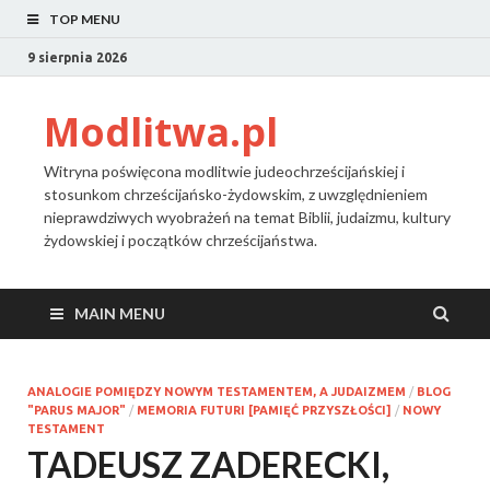
TOP MENU
9 sierpnia 2026
Modlitwa.pl
Witryna poświęcona modlitwie judeochrześcijańskiej i
stosunkom chrześcijańsko-żydowskim, z uwzględnieniem
nieprawdziwych wyobrażeń na temat Biblii, judaizmu, kultury
żydowskiej i początków chrześcijaństwa.
MAIN MENU
ANALOGIE POMIĘDZY NOWYM TESTAMENTEM, A JUDAIZMEM
/
BLOG
"PARUS MAJOR"
/
MEMORIA FUTURI [PAMIĘĆ PRZYSZŁOŚCI]
/
NOWY
TESTAMENT
TADEUSZ ZADERECKI,