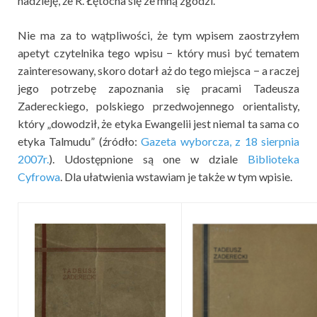
nadzieję, że R. Łętocha się ze mną zgodzi.
Nie ma za to wątpliwości, że tym wpisem zaostrzyłem
apetyt czytelnika tego wpisu − który musi być tematem
zainteresowany, skoro dotarł aż do tego miejsca − a raczej
jego potrzebę zapoznania się pracami Tadeusza
Zadereckiego, polskiego przedwojennego orientalisty,
który „dowodził, że etyka Ewangelii jest niemal ta sama co
etyka Talmudu” (źródło:
Gazeta wyborcza, z 18 sierpnia
2007r.
). Udostępnione są one w dziale
Biblioteka
Cyfrowa
. Dla ułatwienia wstawiam je także w tym wpisie.