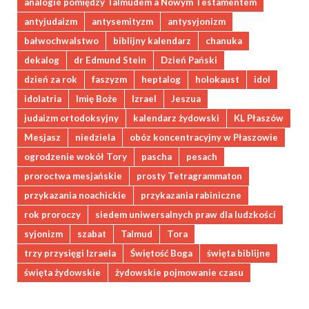
analogie pomiędzy Talmudem a Nowym Testamentem
antyjudaizm
antysemityzm
antysyjonizm
bałwochwalstwo
biblijny kalendarz
chanuka
dekalog
dr Edmund Stein
Dzień Pański
dzień za rok
faszyzm
heptalog
holokaust
idol
idolatria
Imię Boże
Izrael
Jeszua
judaizm ortodoksyjny
kalendarz żydowski
KL Płaszów
Mesjasz
niedziela
obóz koncentracyjny w Płaszowie
ogrodzenie wokół Tory
pascha
pesach
proroctwa mesjańskie
prosty Tetragrammaton
przykazania noachickie
przykazania rabiniczne
rok proroczy
siedem uniwersalnych praw dla ludzkości
syjonizm
szabat
Talmud
Tora
trzy przysięgi Izraela
Świętość Boga
święta biblijne
święta żydowskie
żydowskie pojmowanie czasu