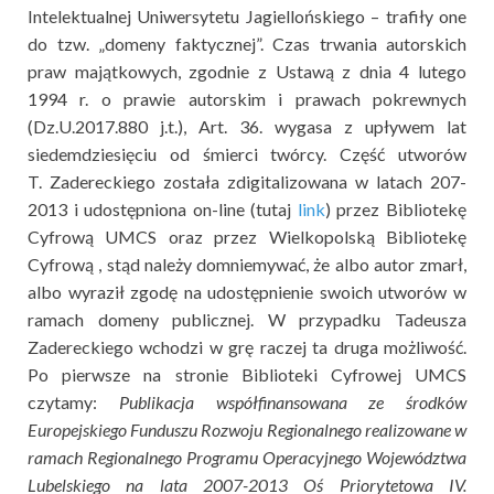
Intelektualnej Uniwersytetu Jagiellońskiego – trafiły one
do tzw. „domeny faktycznej”. Czas trwania autorskich
praw majątkowych, zgodnie z Ustawą z dnia 4 lutego
1994 r. o prawie autorskim i prawach pokrewnych
(Dz.U.2017.880 j.t.), Art. 36. wygasa z upływem lat
siedemdziesięciu od śmierci twórcy. Część utworów
T. Zadereckiego została zdigitalizowana w latach 207-
2013 i udostępniona on-line (tutaj
link
) przez Bibliotekę
Cyfrową UMCS oraz przez Wielkopolską Bibliotekę
Cyfrową , stąd należy domniemywać, że albo autor zmarł,
albo wyraził zgodę na udostępnienie swoich utworów w
ramach domeny publicznej. W przypadku Tadeusza
Zadereckiego wchodzi w grę raczej ta druga możliwość.
Po pierwsze na stronie Biblioteki Cyfrowej UMCS
czytamy:
Publikacja współfinansowana ze środków
Europejskiego Funduszu Rozwoju Regionalnego realizowane w
ramach Regionalnego Programu Operacyjnego Województwa
Lubelskiego na lata 2007-2013 Oś Priorytetowa IV.