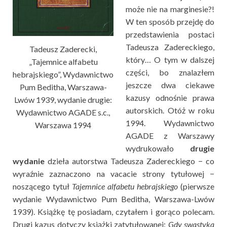
może nie na marginesie?!
W ten sposób przejdę do
przedstawienia postaci
Tadeusza Zadereckiego,
Tadeusz Zaderecki,
który… O tym w dalszej
„Tajemnice alfabetu
części, bo znalazłem
hebrajskiego”, Wydawnictwo
jeszcze dwa ciekawe
Pum Beditha, Warszawa-
kazusy odnośnie prawa
Lwów 1939, wydanie drugie:
autorskich. Otóż w roku
Wydawnictwo AGADE s.c.,
1994. Wydawnictwo
Warszawa 1994
AGADE z Warszawy
wydrukowało
drugie
wydanie
dzieła autorstwa Tadeusza Zadereckiego − co
wyraźnie zaznaczono na vacacie strony tytułowej −
noszącego tytuł
Tajemnice alfabetu hebrajskiego
(pierwsze
wydanie Wydawnictwo Pum Beditha, Warszawa-Lwów
1939). Książkę tę posiadam, czytałem i gorąco polecam.
Drugi kazus dotyczy książki zatytułowanej:
Gdy swastyka