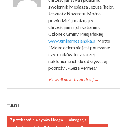
zwolennik Mesjasza Jezusa (hebr.
Jeszua) z Nazaretu. Można
powiedzieć judaizujący
chrześcijanin (chrystianin).
Członek Gminy Mesjańskiej
www.gminamesjanska.pl
Motto:
"Moim celem nie jest pouczanie
czytelników, lecz raczej
nakłonienie ich do odkrywczej
podróży". /Geza Vermes/
View all posts by Andrzej →
TAGI
7 przykazań dla synów Noego
abrogacja