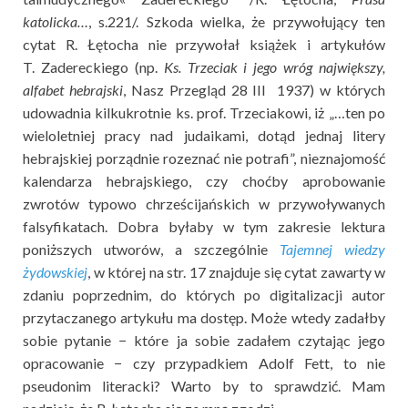
katolicka…
, s.221/. Szkoda wielka, że przywołujący ten
cytat R. Łętocha nie przywołał książek i artykułów
T. Zadereckiego (np.
Ks. Trzeciak i jego wróg największy,
alfabet hebrajski
, Nasz Przegląd 28 III 1937) w których
udowadnia kilkukrotnie ks. prof. Trzeciakowi, iż „…ten po
wieloletniej pracy nad judaikami, dotąd jednaj litery
hebrajskiej porządnie rozeznać nie potrafi”, nieznajomość
kalendarza hebrajskiego, czy choćby aprobowanie
zwrotów typowo chrześcijańskich w przywoływanych
falsyfikatach. Dobra byłaby w tym zakresie lektura
poniższych utworów, a szczególnie
Tajemnej wiedzy
żydowskiej
, w której na str. 17 znajduje się cytat zawarty w
zdaniu poprzednim, do których po digitalizacji autor
przytaczanego artykułu ma dostęp. Może wtedy zadałby
sobie pytanie − które ja sobie zadałem czytając jego
opracowanie − czy przypadkiem Adolf Fett, to nie
pseudonim literacki? Warto by to sprawdzić. Mam