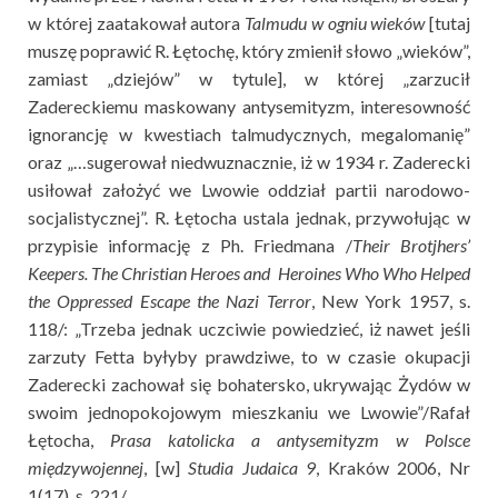
w której zaatakował autora
Talmudu w ogniu wieków
[tutaj
muszę poprawić R. Łętochę, który zmienił słowo „wieków”,
zamiast „dziejów” w tytule], w której „zarzucił
Zadereckiemu maskowany antysemityzm, interesowność
ignorancję w kwestiach talmudycznych, megalomanię”
oraz „…sugerował niedwuznacznie, iż w 1934 r. Zaderecki
usiłował założyć we Lwowie oddział partii narodowo-
socjalistycznej”. R. Łętocha ustala jednak, przywołując w
przypisie informację z Ph. Friedmana /
Their Brotjhers’
Keepers. The Christian Heroes and Heroines Who Who Helped
the Oppressed Escape the Nazi Terror
, New York 1957, s.
118/: „Trzeba jednak uczciwie powiedzieć, iż nawet jeśli
zarzuty Fetta byłyby prawdziwe, to w czasie okupacji
Zaderecki zachował się bohatersko, ukrywając Żydów w
swoim jednopokojowym mieszkaniu we Lwowie”/Rafał
Łętocha,
Prasa katolicka a antysemityzm w Polsce
międzywojennej
, [w]
Studia Judaica 9
, Kraków 2006, Nr
1(17), s. 221/.