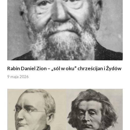
Rabin Daniel Zion – „sól w oku” chrześcijan i Żydów
9 maja 2026