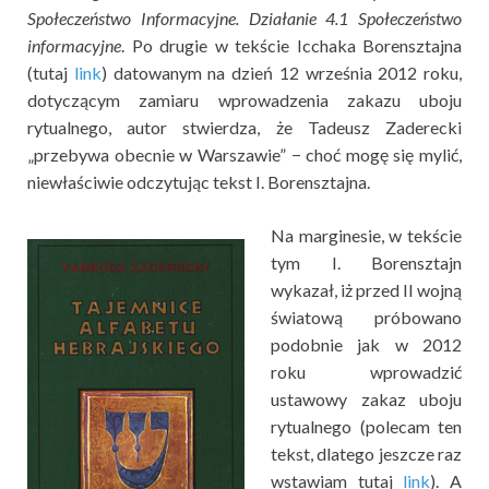
Społeczeństwo Informacyjne. Działanie 4.1 Społeczeństwo
informacyjne
. Po drugie w tekście Icchaka Borensztajna
(tutaj
link
) datowanym na dzień 12 września 2012 roku,
dotyczącym zamiaru wprowadzenia zakazu uboju
rytualnego, autor stwierdza, że Tadeusz Zaderecki
„przebywa obecnie w Warszawie” − choć mogę się mylić,
niewłaściwie odczytując tekst I. Borensztajna.
Na marginesie, w tekście
tym I. Borensztajn
wykazał, iż przed II wojną
światową próbowano
podobnie jak w 2012
roku wprowadzić
ustawowy zakaz uboju
rytualnego (polecam ten
tekst, dlatego jeszcze raz
wstawiam tutaj
link
). A